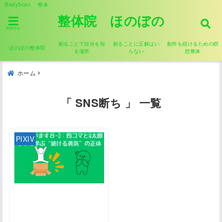
BodyScan 整体
整体院 ほのぼの
menu
創ることで自分を知
創ることに正解はい
創作を続けるための瞑
ほのぼの整体院
る場所
らない
想整体
ホーム
「 SNS断ち 」 一覧
PIXIV