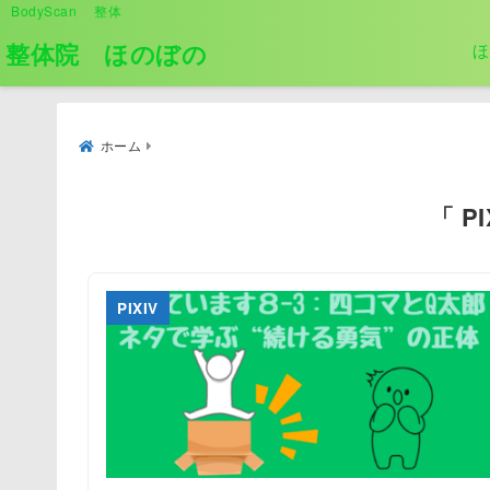
BodyScan 整体
整体院 ほのぼの
ほ
ホーム
「 P
PIXIV