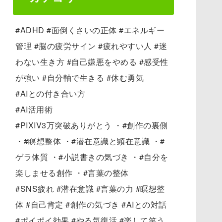
#ADHD #面倒くさいの正体 #エネルギー
管理 #脳の疲労サイン #疲れやすい人 #迷
わない生き方 #自己嫌悪をやめる #感受性
が強い #自分軸で生きる #休む勇気
#AIとの付き合い方
#AI活用術
#PIXIV3万突破ありがとう ・#創作の裏側
・#瞑想整体 ・#潜在意識と顕在意識 ・#
ゲラ体質 ・#小説書きの気づき ・#自分を
楽しませる創作 ・#言葉の整体
#SNS疲れ #潜在意識 #言葉の力 #瞑想整
体 #自己肯定 #創作の気づき #AIとの対話
#ポイポイ効果 #やる気復活 #楽して笑う