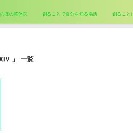
のぼの整体院
創ることで自分を知る場所
創ること
IXIV 」 一覧