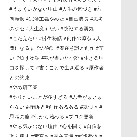
#うまくいかない理由 #人生の気づき #方
向転換 #完璧主義やめた #自己成長 #思考
のクセ #人生変えたい #挑戦する勇気
#こたえたい #誕生秘話 #創作の原点 #人
間になるまでの物語 #潜在意識と創作 #笑
いで癒す物語 #魂が書いた小説 #生きる理
由を探して #書くことで生き返る #原作者
との約束
#やめ癖卒業
#やりたいことが多すぎる #思考がまとま
らない #行動型 #創作あるある #気づき #
思考の癖 #何から始める #ブログ更新
#やる気が出ない理由 #心を開く #自信を
取り戻す #素直さ #潜在意識 #瞑想整体 #