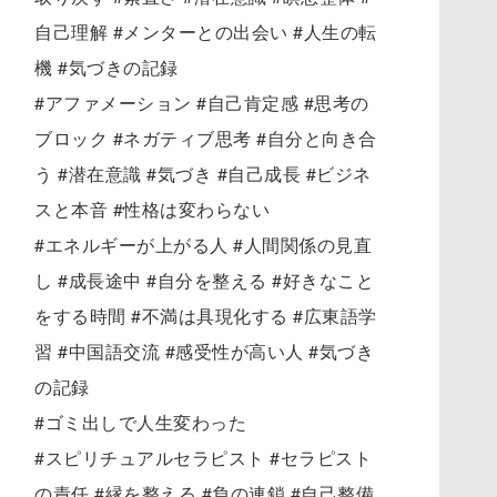
自己理解 #メンターとの出会い #人生の転
機 #気づきの記録
#アファメーション #自己肯定感 #思考の
ブロック #ネガティブ思考 #自分と向き合
う #潜在意識 #気づき #自己成長 #ビジネ
スと本音 #性格は変わらない
#エネルギーが上がる人 #人間関係の見直
し #成長途中 #自分を整える #好きなこと
をする時間 #不満は具現化する #広東語学
習 #中国語交流 #感受性が高い人 #気づき
の記録
#ゴミ出しで人生変わった
#スピリチュアルセラピスト #セラピスト
の責任 #縁を整える #負の連鎖 #自己整備