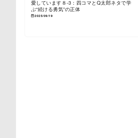
愛しています８-3：四コマとQ太郎ネタで学
ぶ“続ける勇気”の正体
2025/09/19