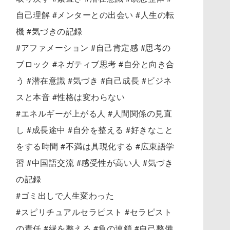
自己理解 #メンターとの出会い #人生の転
機 #気づきの記録
#アファメーション #自己肯定感 #思考の
ブロック #ネガティブ思考 #自分と向き合
う #潜在意識 #気づき #自己成長 #ビジネ
スと本音 #性格は変わらない
#エネルギーが上がる人 #人間関係の見直
し #成長途中 #自分を整える #好きなこと
をする時間 #不満は具現化する #広東語学
習 #中国語交流 #感受性が高い人 #気づき
の記録
#ゴミ出しで人生変わった
#スピリチュアルセラピスト #セラピスト
の責任 #縁を整える #負の連鎖 #自己整備