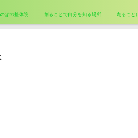
のぼの整体院
創ることで自分を知る場所
創ること
体