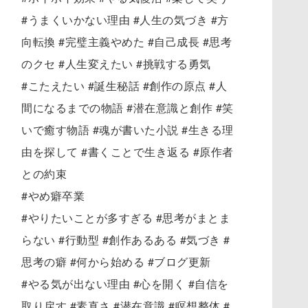
#うまくいかない理由 #人生の気づき #方
向転換 #完璧主義やめた #自己成長 #思考
のクセ #人生変えたい #挑戦する勇気
#こたえたい #誕生秘話 #創作の原点 #人
間になるまでの物語 #潜在意識と創作 #笑
いで癒す物語 #魂が書いた小説 #生きる理
由を探して #書くことで生き返る #原作者
との約束
#やめ癖卒業
#やりたいことが多すぎる #思考がまとま
らない #行動型 #創作あるある #気づき #
思考の癖 #何から始める #ブログ更新
#やる気が出ない理由 #心を開く #自信を
取り戻す #素直さ #潜在意識 #瞑想整体 #