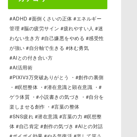
#ADHD #面倒くさいの正体 #エネルギー
管理 #脳の疲労サイン #疲れやすい人 #迷
わない生き方 #自己嫌悪をやめる #感受性
が強い #自分軸で生きる #休む勇気
#AIとの付き合い方
#AI活用術
#PIXIV3万突破ありがとう ・#創作の裏側
・#瞑想整体 ・#潜在意識と顕在意識 ・#
ゲラ体質 ・#小説書きの気づき ・#自分を
楽しませる創作 ・#言葉の整体
#SNS疲れ #潜在意識 #言葉の力 #瞑想整
体 #自己肯定 #創作の気づき #AIとの対話
#ポイポイ効果 #やる気復活 #楽して笑う