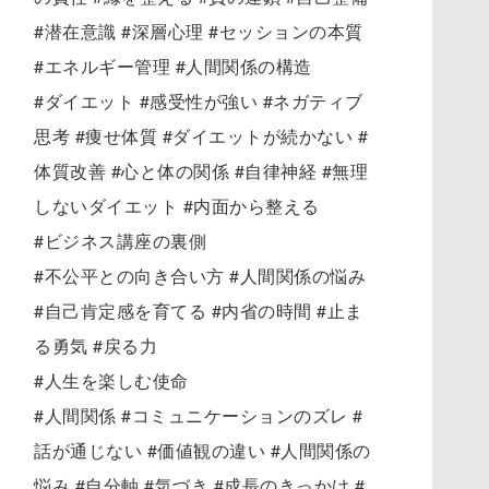
#潜在意識 #深層心理 #セッションの本質
#エネルギー管理 #人間関係の構造
#ダイエット #感受性が強い #ネガティブ
思考 #痩せ体質 #ダイエットが続かない #
体質改善 #心と体の関係 #自律神経 #無理
しないダイエット #内面から整える
#ビジネス講座の裏側
#不公平との向き合い方 #人間関係の悩み
#自己肯定感を育てる #内省の時間 #止ま
る勇気 #戻る力
#人生を楽しむ使命
#人間関係 #コミュニケーションのズレ #
話が通じない #価値観の違い #人間関係の
悩み #自分軸 #気づき #成長のきっかけ #