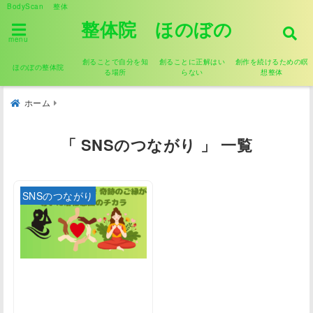
BodyScan 整体
整体院 ほのぼの
menu
創ることで自分を知
創ることに正解はい
創作を続けるための瞑
ほのぼの整体院
る場所
らない
想整体
ホーム
「 SNSのつながり 」 一覧
SNSのつながり