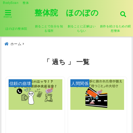
BodyScan 整体
整体院 ほのぼの
menu
創ることで自分を知
創ることに正解はい
創作を続けるための瞑
ほのぼの整体院
る場所
らない
想整体
ホーム
「 過ち 」 一覧
信頼の崩壊
人間関係