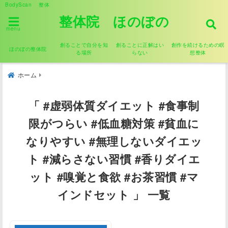
BodyScan 整体
整体院 ほのぼの
menu
創ることで自分を知
創ることに正解はい
創作を続けるための瞑
ほのぼの整体院
る場所
らない
想整体
ホーム
「 #虚弱体質ダイエット #食事制
限がつらい #低血糖対策 #貧血に
なりやすい #無理しないダイエッ
ト #減らさない習慣 #香りダイエ
ット #嗅覚と食欲 #お茶習慣 #マ
インドセット 」 一覧