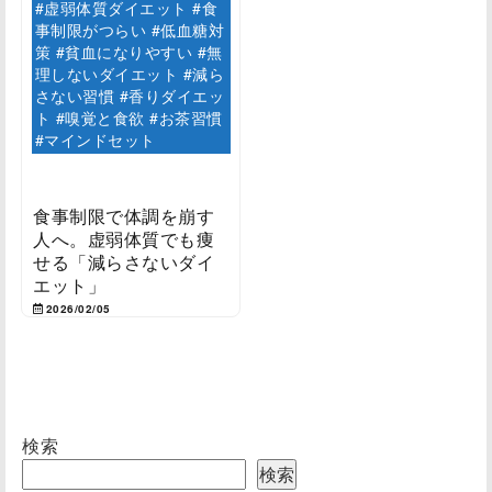
#虚弱体質ダイエット #食
事制限がつらい #低血糖対
策 #貧血になりやすい #無
理しないダイエット #減ら
さない習慣 #香りダイエッ
ト #嗅覚と食欲 #お茶習慣
#マインドセット
食事制限で体調を崩す
人へ。虚弱体質でも痩
せる「減らさないダイ
エット」
2026/02/05
検索
検索