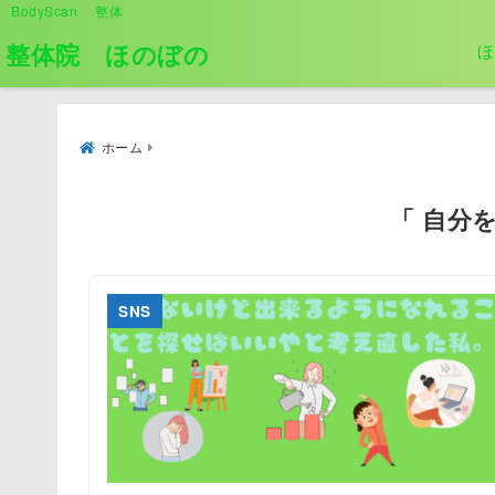
BodyScan 整体
整体院 ほのぼの
ほ
ホーム
「 自分
SNS