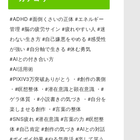
#ADHD #面倒くさいの正体 #エネルギー
管理 #脳の疲労サイン #疲れやすい人 #迷
わない生き方 #自己嫌悪をやめる #感受性
が強い #自分軸で生きる #休む勇気
#AIとの付き合い方
#AI活用術
#PIXIV3万突破ありがとう ・#創作の裏側
・#瞑想整体 ・#潜在意識と顕在意識 ・#
ゲラ体質 ・#小説書きの気づき ・#自分を
楽しませる創作 ・#言葉の整体
#SNS疲れ #潜在意識 #言葉の力 #瞑想整
体 #自己肯定 #創作の気づき #AIとの対話
#ポイポイ効果 #やる気復活 #楽して笑う