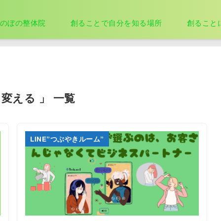
のぼの整体院
創ることで自分を知る場所
創ること
を変える 」 一覧
LINE”つぶやきルーム”