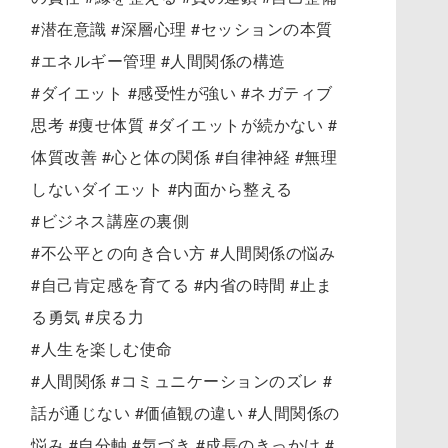
#潜在意識 #深層心理 #セッションの本質
#エネルギー管理 #人間関係の構造
#ダイエット #感受性が強い #ネガティブ
思考 #痩せ体質 #ダイエットが続かない #
体質改善 #心と体の関係 #自律神経 #無理
しないダイエット #内面から整える
#ビジネス講座の裏側
#不公平との向き合い方 #人間関係の悩み
#自己肯定感を育てる #内省の時間 #止ま
る勇気 #戻る力
#人生を楽しむ使命
#人間関係 #コミュニケーションのズレ #
話が通じない #価値観の違い #人間関係の
悩み #自分軸 #気づき #成長のきっかけ #