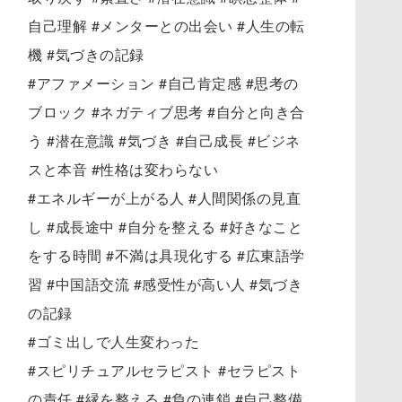
自己理解 #メンターとの出会い #人生の転
機 #気づきの記録
#アファメーション #自己肯定感 #思考の
ブロック #ネガティブ思考 #自分と向き合
う #潜在意識 #気づき #自己成長 #ビジネ
スと本音 #性格は変わらない
#エネルギーが上がる人 #人間関係の見直
し #成長途中 #自分を整える #好きなこと
をする時間 #不満は具現化する #広東語学
習 #中国語交流 #感受性が高い人 #気づき
の記録
#ゴミ出しで人生変わった
#スピリチュアルセラピスト #セラピスト
の責任 #縁を整える #負の連鎖 #自己整備