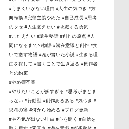
#うまくいかない理由 #人生の気づき #方
向転換 #完璧主義やめた #自己成長 #思考
のクセ #人生変えたい #挑戦する勇気
#こたえたい #誕生秘話 #創作の原点 #人
間になるまでの物語 #潜在意識と創作 #笑
いで癒す物語 #魂が書いた小説 #生きる理
由を探して #書くことで生き返る #原作者
との約束
#やめ癖卒業
#やりたいことが多すぎる #思考がまとま
らない #行動型 #創作あるある #気づき #
思考の癖 #何から始める #ブログ更新
#やる気が出ない理由 #心を開く #自信を
取り戻す #素直さ #潜在意識 #瞑想整体 #