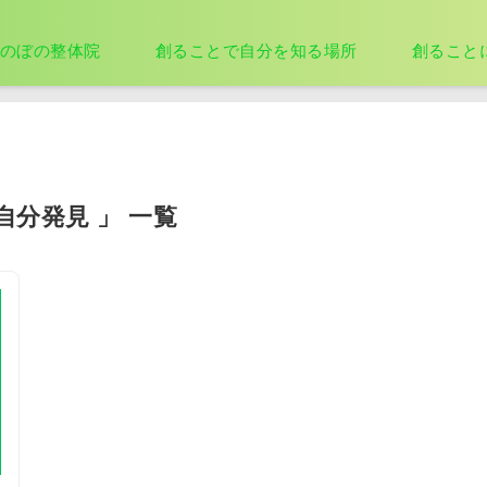
のぼの整体院
創ることで自分を知る場所
創ること
自分発見 」 一覧