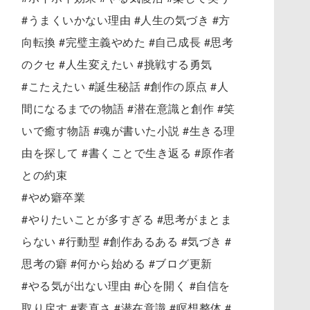
#うまくいかない理由 #人生の気づき #方
向転換 #完璧主義やめた #自己成長 #思考
のクセ #人生変えたい #挑戦する勇気
#こたえたい #誕生秘話 #創作の原点 #人
間になるまでの物語 #潜在意識と創作 #笑
いで癒す物語 #魂が書いた小説 #生きる理
由を探して #書くことで生き返る #原作者
との約束
#やめ癖卒業
#やりたいことが多すぎる #思考がまとま
らない #行動型 #創作あるある #気づき #
思考の癖 #何から始める #ブログ更新
#やる気が出ない理由 #心を開く #自信を
取り戻す #素直さ #潜在意識 #瞑想整体 #