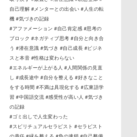
自己理解 #メンターとの出会い #人生の転
機 #気づきの記録
#アファメーション #自己肯定感 #思考の
ブロック #ネガティブ思考 #自分と向き合
う #潜在意識 #気づき #自己成長 #ビジネ
スと本音 #性格は変わらない
#エネルギーが上がる人 #人間関係の見直
し #成長途中 #自分を整える #好きなこと
をする時間 #不満は具現化する #広東語学
習 #中国語交流 #感受性が高い人 #気づき
の記録
#ゴミ出しで人生変わった
#スピリチュアルセラピスト #セラピスト
の責任 #縁を整える #負の連鎖 #自己整備