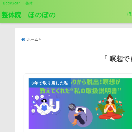
BodyScan 整体
整体院 ほのぼの
ほ
ホーム
「 瞑想で
3年で取り戻した私