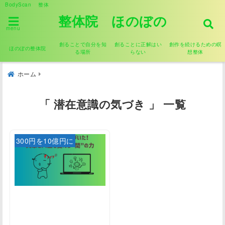
BodyScan 整体
整体院 ほのぼの
menu
創ることで自分を知
創ることに正解はい
創作を続けるための瞑
ほのぼの整体院
る場所
らない
想整体
ホーム
「 潜在意識の気づき 」 一覧
300円を10億円に