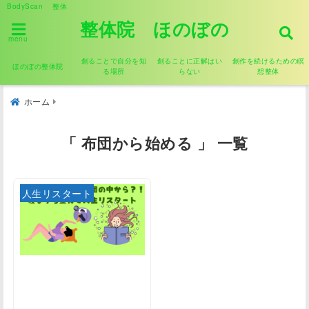
BodyScan 整体
整体院 ほのぼの
menu
創ることで自分を知
創ることに正解はい
創作を続けるための瞑
ほのぼの整体院
る場所
らない
想整体
ホーム
「 布団から始める 」 一覧
人生リスタート