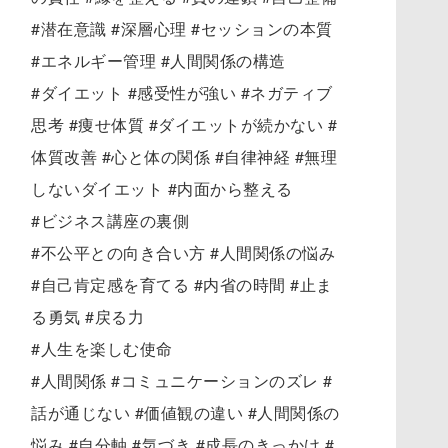
#潜在意識 #深層心理 #セッションの本質
#エネルギー管理 #人間関係の構造
#ダイエット #感受性が強い #ネガティブ
思考 #痩せ体質 #ダイエットが続かない #
体質改善 #心と体の関係 #自律神経 #無理
しないダイエット #内面から整える
#ビジネス講座の裏側
#不公平との向き合い方 #人間関係の悩み
#自己肯定感を育てる #内省の時間 #止ま
る勇気 #戻る力
#人生を楽しむ使命
#人間関係 #コミュニケーションのズレ #
話が通じない #価値観の違い #人間関係の
悩み #自分軸 #気づき #成長のきっかけ #