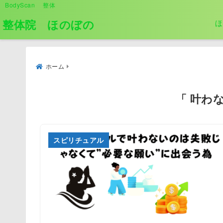
BodyScan 整体
整体院 ほのぼの
ほ
ホーム
「 叶わ
スピリチュアル