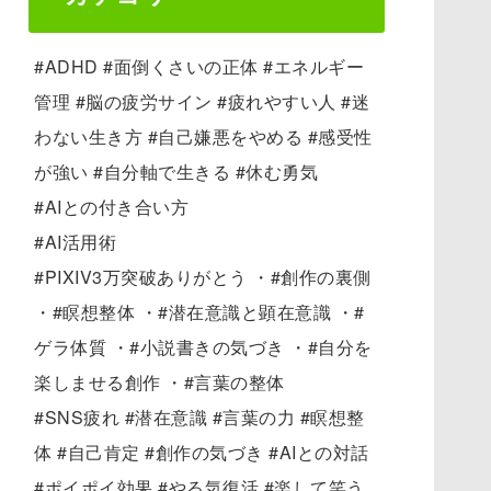
#ADHD #面倒くさいの正体 #エネルギー
管理 #脳の疲労サイン #疲れやすい人 #迷
わない生き方 #自己嫌悪をやめる #感受性
が強い #自分軸で生きる #休む勇気
#AIとの付き合い方
#AI活用術
#PIXIV3万突破ありがとう ・#創作の裏側
・#瞑想整体 ・#潜在意識と顕在意識 ・#
ゲラ体質 ・#小説書きの気づき ・#自分を
楽しませる創作 ・#言葉の整体
#SNS疲れ #潜在意識 #言葉の力 #瞑想整
体 #自己肯定 #創作の気づき #AIとの対話
#ポイポイ効果 #やる気復活 #楽して笑う