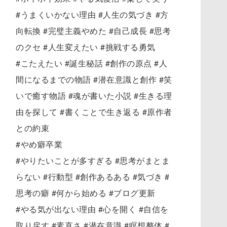
#うまくいかない理由 #人生の気づき #方
向転換 #完璧主義やめた #自己成長 #思考
のクセ #人生変えたい #挑戦する勇気
#こたえたい #誕生秘話 #創作の原点 #人
間になるまでの物語 #潜在意識と創作 #笑
いで癒す物語 #魂が書いた小説 #生きる理
由を探して #書くことで生き返る #原作者
との約束
#やめ癖卒業
#やりたいことが多すぎる #思考がまとま
らない #行動型 #創作あるある #気づき #
思考の癖 #何から始める #ブログ更新
#やる気が出ない理由 #心を開く #自信を
取り戻す #素直さ #潜在意識 #瞑想整体 #