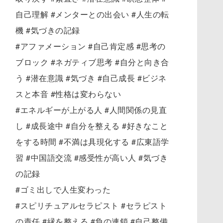
自己理解 #メンターとの出会い #人生の転
機 #気づきの記録
#アファメーション #自己肯定感 #思考の
ブロック #ネガティブ思考 #自分と向き合
う #潜在意識 #気づき #自己成長 #ビジネ
スと本音 #性格は変わらない
#エネルギーが上がる人 #人間関係の見直
し #成長途中 #自分を整える #好きなこと
をする時間 #不満は具現化する #広東語学
習 #中国語交流 #感受性が高い人 #気づき
の記録
#ゴミ出しで人生変わった
#スピリチュアルセラピスト #セラピスト
の責任 #縁を整える #負の連鎖 #自己整備