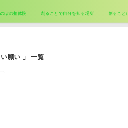
のぼの整体院
創ることで自分を知る場所
創ること
ない願い 」 一覧