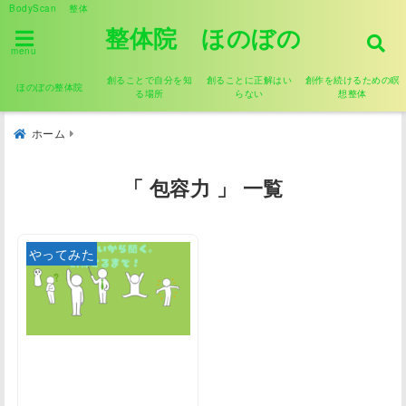
BodyScan 整体
整体院 ほのぼの
menu
創ることで自分を知
創ることに正解はい
創作を続けるための瞑
ほのぼの整体院
る場所
らない
想整体
ホーム
「 包容力 」 一覧
やってみた