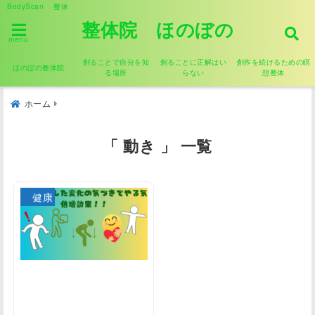
BodyScan 整体
整体院 ほのぼの
menu
創ることで自分を知
創ることに正解はい
創作を続けるための瞑
ほのぼの整体院
る場所
らない
想整体
ホーム
「 動き 」 一覧
健康