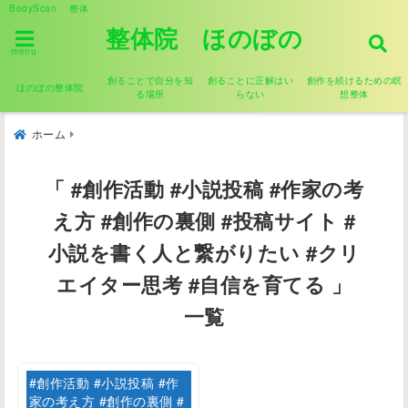
BodyScan 整体
整体院 ほのぼの
menu
創ることで自分を知
創ることに正解はい
創作を続けるための瞑
ほのぼの整体院
る場所
らない
想整体
ホーム
「 #創作活動 #小説投稿 #作家の考
え方 #創作の裏側 #投稿サイト #
小説を書く人と繋がりたい #クリ
エイター思考 #自信を育てる 」
一覧
#創作活動 #小説投稿 #作
家の考え方 #創作の裏側 #