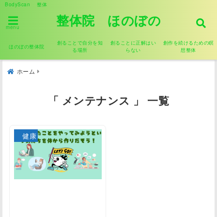
BodyScan 整体
整体院 ほのぼの
menu
創ることで自分を知
創ることに正解はい
創作を続けるための瞑
ほのぼの整体院
る場所
らない
想整体
ホーム
「 メンテナンス 」 一覧
健康