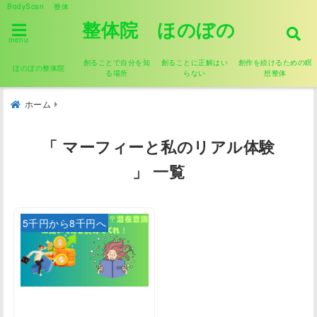
BodyScan 整体
整体院 ほのぼの
menu
創ることで自分を知
創ることに正解はい
創作を続けるための瞑
ほのぼの整体院
る場所
らない
想整体
ホーム
「 マーフィーと私のリアル体験
」 一覧
5千円から8千円へ