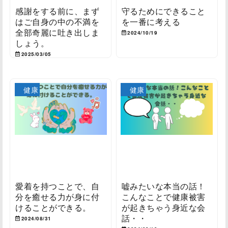
感謝をする前に、まず
守るためにできること
はご自身の中の不満を
を一番に考える
全部奇麗に吐き出しま
2024/10/19
しょう。
2025/03/05
健康
健康
愛着を持つことで、自
嘘みたいな本当の話！
分を癒せる力が身に付
こんなことで健康被害
けることができる。
が起きちゃう身近な会
話・・
2024/08/31