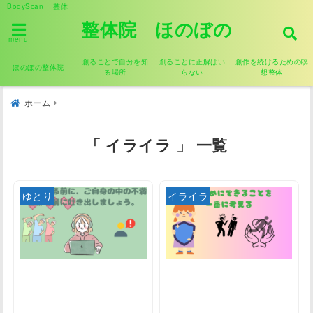
BodyScan 整体
整体院 ほのぼの
menu
創ることで自分を知
創ることに正解はい
創作を続けるための瞑
ほのぼの整体院
る場所
らない
想整体
ホーム
「 イライラ 」 一覧
ゆとり
イライラ