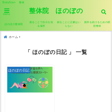
BodyScan 整体
整体院 ほのぼの
menu
創ることで自分を知
創ることに正解はい
創作を続けるための瞑
ほのぼの整体院
る場所
らない
想整体
ホーム
「 ほのぼの日記 」 一覧
ほのぼの日記