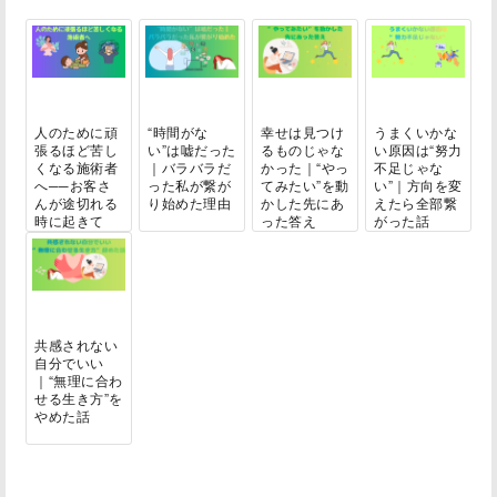
人のために頑
“時間がな
幸せは見つけ
うまくいかな
張るほど苦し
い”は嘘だった
るものじゃな
い原因は“努力
くなる施術者
｜バラバラだ
かった｜“やっ
不足じゃな
へ──お客さ
った私が繋が
てみたい”を動
い”｜方向を変
んが途切れる
り始めた理由
かした先にあ
えたら全部繋
時に起きて
った答え
がった話
い...
共感されない
自分でいい
｜“無理に合わ
せる生き方”を
やめた話