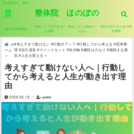
BodyScan 整体
整体院 ほのぼの
menu
創ることで自分を知
創ることに正解はい
創作を続けるための瞑
ほのぼの整体院
る場所
らない
想整体
#考えすぎて動けない #行動力アップ #行動してから考える #思考整
ホ
理 #自己成長 #マインドセット #自分軸 #継続は力なり #挑戦する勇
ーム
気 #人生を変える
考えすぎて動けない人へ｜行動し
てから考えると人生が動き出す理
由
2026.03.19
/
yukie