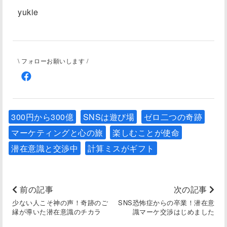
yukie
\ フォローお願いします /
300円から300億
SNSは遊び場
ゼロ二つの奇跡
マーケティングと心の旅
楽しむことが使命
潜在意識と交渉中
計算ミスがギフト
前の記事
次の記事
少ない人こそ神の声！奇跡のご
SNS恐怖症からの卒業！潜在意
縁が導いた潜在意識のチカラ
識マーケ交渉はじめました