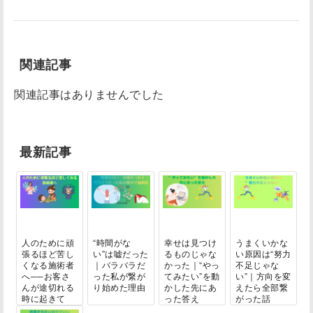
関連記事
関連記事はありませんでした
最新記事
人のために頑
“時間がな
幸せは見つけ
うまくいかな
張るほど苦し
い”は嘘だった
るものじゃな
い原因は“努力
くなる施術者
｜バラバラだ
かった｜“やっ
不足じゃな
へ──お客さ
った私が繋が
てみたい”を動
い”｜方向を変
んが途切れる
り始めた理由
かした先にあ
えたら全部繋
時に起きて
った答え
がった話
い...