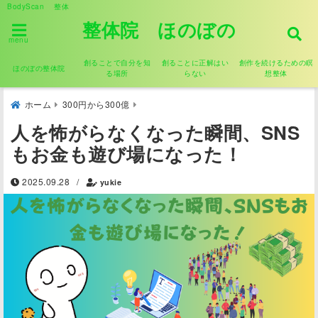
BodyScan 整体
整体院 ほのぼの
menu
創ることで自分を知
創ることに正解はい
創作を続けるための瞑
ほのぼの整体院
る場所
らない
想整体
ホーム
300円から300億
人を怖がらなくなった瞬間、SNS
もお金も遊び場になった！
2025.09.28
/
yukie