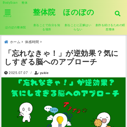
BodyScan 整体
整体院 ほのぼの
menu
創ることで自分を知
創ることに正解はい
創作を続けるための瞑
ほのぼの整体院
る場所
らない
想整体
ホーム
体感時間
「忘れなきゃ！」が逆効果？気に
しすぎる脳へのアプローチ
2025.07.07
/
yukie