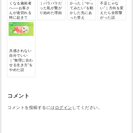
くなる施術者
｜バラバラだ
かった｜“やっ
不足じゃな
へ──お客さ
った私が繋が
てみたい”を動
い”｜方向を変
んが途切れる
り始めた理由
かした先にあ
えたら全部繋
時に起きて
った答え
がった話
い...
共感されない
自分でいい
｜“無理に合わ
せる生き方”を
やめた話
コメント
コメントを投稿するには
ログイン
してください。