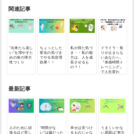
関連記事
”出来たら楽し
ちょっとした
私が得た気づ
イライラ・焦
い”を増やすた
変化の気づき
き・・私の能
りが止まらな
めの体の弾力
でやる気倍増
力は、人を成
いあなたへ。
性づくり
効果！！
長させるも
『体感時間ト
の？！
レーニング』
で人生変わ
っ...
最新記事
人のために頑
“時間がな
幸せは見つけ
うまくいかな
張るほど苦し
い”は嘘だった
るものじゃな
い原因は“努力