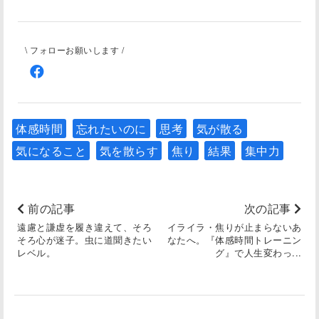
\ フォローお願いします /
体感時間
忘れたいのに
思考
気が散る
気になること
気を散らす
焦り
結果
集中力
前の記事
次の記事
遠慮と謙虚を履き違えて、そろ
イライラ・焦りが止まらないあ
そろ心が迷子。虫に道聞きたい
なたへ。『体感時間トレーニン
レベル。
グ』で人生変わっ...