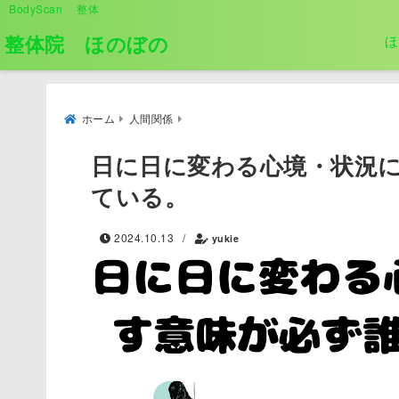
BodyScan 整体
整体院 ほのぼの
ほ
ホーム
人間関係
日に日に変わる心境・状況
ている。
2024.10.13
/
yukie