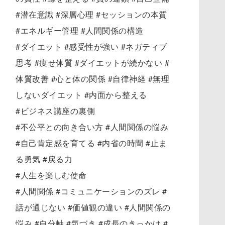
#潜在意識 #深層心理 #セッションの本質
#エネルギー管理 #人間関係の構造
#ダイエット #感受性が強い #ネガティブ
思考 #痩せ体質 #ダイエットが続かない #
体質改善 #心と体の関係 #自律神経 #無理
しないダイエット #内面から整える
#ビジネス講座の裏側
#不公平との向き合い方 #人間関係の悩み
#自己肯定感を育てる #内省の時間 #止ま
る勇気 #戻る力
#人生を楽しむ使命
#人間関係 #コミュニケーションのズレ #
話が通じない #価値観の違い #人間関係の
悩み #自分軸 #気づき #成長のきっかけ #