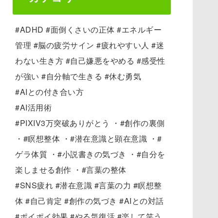
#ADHD #面倒くさいの正体 #エネルギー
管理 #脳の疲労サイン #疲れやすい人 #迷
わない生き方 #自己嫌悪をやめる #感受性
が強い #自分軸で生きる #休む勇気
#AIとの付き合い方
#AI活用術
#PIXIV3万突破ありがとう ・#創作の裏側
・#瞑想整体 ・#潜在意識と顕在意識 ・#
ゲラ体質 ・#小説書きの気づき ・#自分を
楽しませる創作 ・#言葉の整体
#SNS疲れ #潜在意識 #言葉の力 #瞑想整
体 #自己肯定 #創作の気づき #AIとの対話
#ポイポイ効果 #やる気復活 #楽して笑う