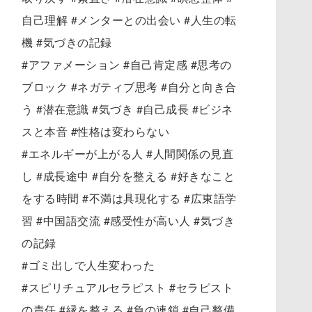
自己理解 #メンターとの出会い #人生の転
機 #気づきの記録
#アファメーション #自己肯定感 #思考の
ブロック #ネガティブ思考 #自分と向き合
う #潜在意識 #気づき #自己成長 #ビジネ
スと本音 #性格は変わらない
#エネルギーが上がる人 #人間関係の見直
し #成長途中 #自分を整える #好きなこと
をする時間 #不満は具現化する #広東語学
習 #中国語交流 #感受性が高い人 #気づき
の記録
#ゴミ出しで人生変わった
#スピリチュアルセラピスト #セラピスト
の責任 #縁を整える #負の連鎖 #自己整備