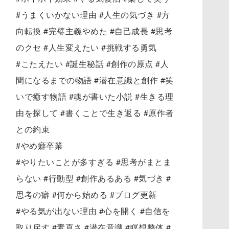
#うまくいかない理由 #人生の気づき #方
向転換 #完璧主義やめた #自己成長 #思考
のクセ #人生変えたい #挑戦する勇気
#こたえたい #誕生秘話 #創作の原点 #人
間になるまでの物語 #潜在意識と創作 #笑
いで癒す物語 #魂が書いた小説 #生きる理
由を探して #書くことで生き返る #原作者
との約束
#やめ癖卒業
#やりたいことが多すぎる #思考がまとま
らない #行動型 #創作あるある #気づき #
思考の癖 #何から始める #ブログ更新
#やる気が出ない理由 #心を開く #自信を
取り戻す #素直さ #潜在意識 #瞑想整体 #