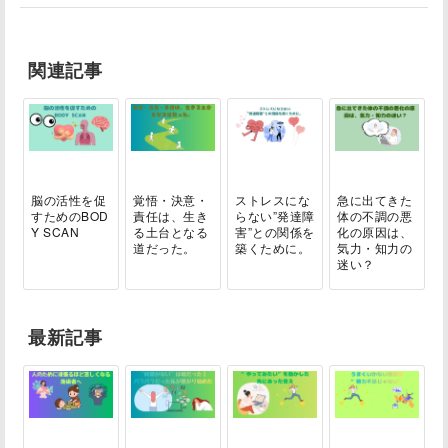
関連記事
脳の活性を促
覚悟・決意・
ストレスにな
急に出てきた
すためのBOD
責任は、生き
らない”発達障
体の不調の悪
Y SCAN
る土台となる
害”との関係を
化の原因は、
道だった。
築くために。
気力・知力の
迷い？
最新記事