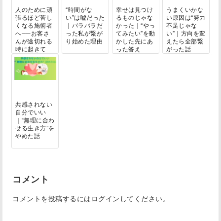
人のために頑
“時間がな
幸せは見つけ
うまくいかな
張るほど苦し
い”は嘘だった
るものじゃな
い原因は“努力
くなる施術者
｜バラバラだ
かった｜“やっ
不足じゃな
へ──お客さ
った私が繋が
てみたい”を動
い”｜方向を変
んが途切れる
り始めた理由
かした先にあ
えたら全部繋
時に起きて
った答え
がった話
い...
共感されない
自分でいい
｜“無理に合わ
せる生き方”を
やめた話
コメント
コメントを投稿するには
ログイン
してください。