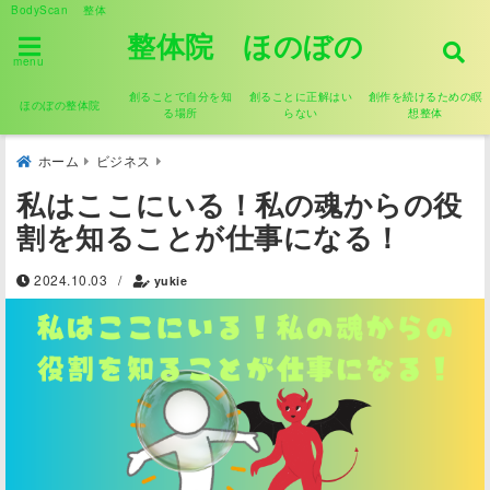
BodyScan 整体
整体院 ほのぼの
menu
創ることで自分を知
創ることに正解はい
創作を続けるための瞑
ほのぼの整体院
る場所
らない
想整体
ホーム
ビジネス
私はここにいる！私の魂からの役
割を知ることが仕事になる！
2024.10.03
/
yukie