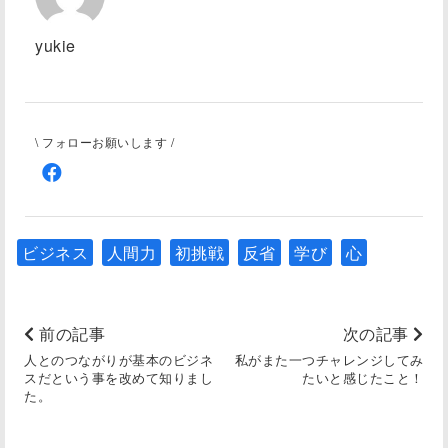
yukie
\ フォローお願いします /
ビジネス
人間力
初挑戦
反省
学び
心
前の記事
次の記事
人とのつながりが基本のビジネ
私がまた一つチャレンジしてみ
スだという事を改めて知りまし
たいと感じたこと！
た。