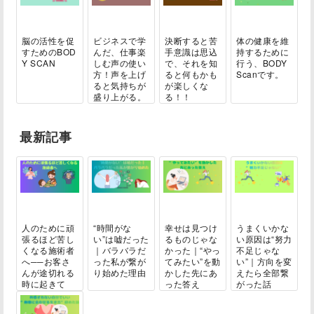
脳の活性を促
ビジネスで学
決断すると苦
体の健康を維
すためのBOD
んだ、仕事楽
手意識は思込
持するために
Y SCAN
しむ声の使い
で、それを知
行う、BODY
方！声を上げ
ると何もかも
Scanです。
ると気持ちが
が楽しくな
盛り上がる。
る！！
最新記事
人のために頑
“時間がな
幸せは見つけ
うまくいかな
張るほど苦し
い”は嘘だった
るものじゃな
い原因は“努力
くなる施術者
｜バラバラだ
かった｜“やっ
不足じゃな
へ──お客さ
った私が繋が
てみたい”を動
い”｜方向を変
んが途切れる
り始めた理由
かした先にあ
えたら全部繋
時に起きて
った答え
がった話
い...