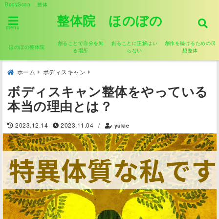
BodyScan 整体
整体院 ほのぼの
menu
創ることで自分を知
創ることに正解はい
創作を続けるための瞑
ほのぼの整体院
る場所
らない
想整体
ホーム
ボディスキャン
ボディスキャン整体をやっている
本当の理由とは？
2023.12.14
2023.11.04
/
yukie