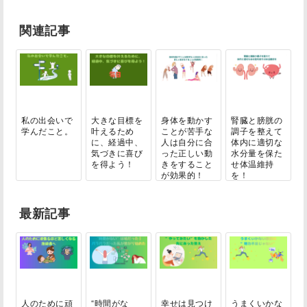
関連記事
私の出会いで
大きな目標を
身体を動かす
腎臓と膀胱の
学んだこと。
叶えるため
ことが苦手な
調子を整えて
に、経過中、
人は自分に合
体内に適切な
気づきに喜び
った正しい動
水分量を保た
を得よう！
きをすること
せ体温維持
が効果的！
を！
最新記事
人のために頑
“時間がな
幸せは見つけ
うまくいかな