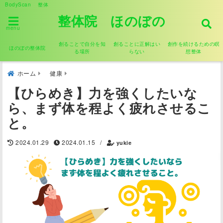
BodyScan 整体
整体院 ほのぼの
menu
創ることで自分を知
創ることに正解はい
創作を続けるための瞑
ほのぼの整体院
る場所
らない
想整体
ホーム
健康
【ひらめき】力を強くしたいな
ら、まず体を程よく疲れさせるこ
と。
2024.01.29
2024.01.15
/
yukie