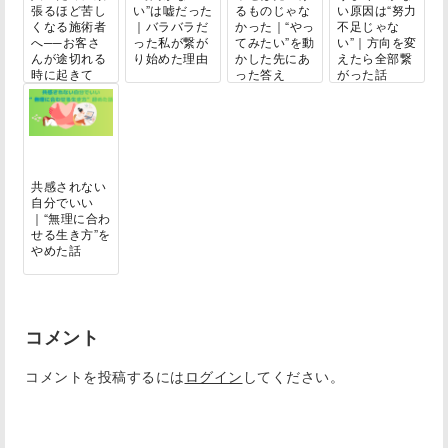
張るほど苦し
い”は嘘だった
るものじゃな
い原因は“努力
くなる施術者
｜バラバラだ
かった｜“やっ
不足じゃな
へ──お客さ
った私が繋が
てみたい”を動
い”｜方向を変
んが途切れる
り始めた理由
かした先にあ
えたら全部繋
時に起きて
った答え
がった話
い...
共感されない
自分でいい
｜“無理に合わ
せる生き方”を
やめた話
コメント
コメントを投稿するには
ログイン
してください。